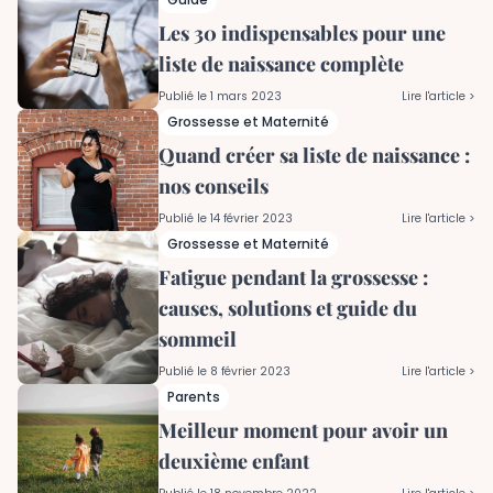
Les 30 indispensables pour une
liste de naissance complète
Publié le
1 mars 2023
Lire l'article >
Grossesse et Maternité
Quand créer sa liste de naissance :
nos conseils
Publié le
14 février 2023
Lire l'article >
Grossesse et Maternité
Fatigue pendant la grossesse :
causes, solutions et guide du
sommeil
Publié le
8 février 2023
Lire l'article >
Parents
Meilleur moment pour avoir un
deuxième enfant