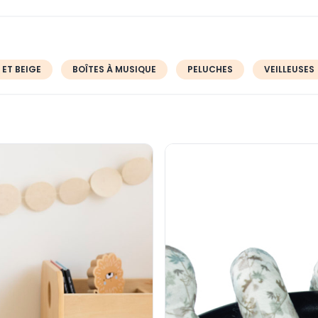
t de
23 minutes
, un
Si besoin, vous
.
 ET BEIGE
BOÎTES À MUSIQUE
PELUCHES
VEILLEUSES
uil Whale Familly sera
ra.