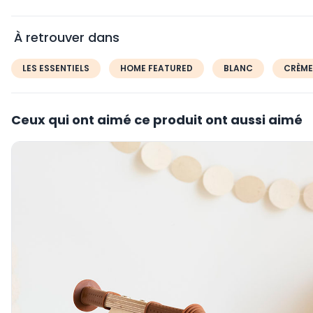
Vous pourrez ajuster le volume selon six niveaux différents.
Très pratique, une fonction timer arrêtera la veilleuse au bou
À retrouver dans
temps recommandé par les pédiatres pour l'endormissement. 
pourrez la réactiver en appuyant de nouveau sur sa carapace
LES ESSENTIELS
HOME FEATURED
BLANC
CRÈME
Faite pour les enfants qui craignent le noir, la Veilleuse Tranq
livrée avec un hochet en forme de baleine qui l'accompagne
Ceux qui ont aimé ce produit ont aussi aimé
Caractéristiques :
Peluche Veilleuse Tranquil Whale family
Inclus : 3 piles AA LR6
Fonction berceuse (bruit des vagues ou mélodie)
Projecteur
Volume réglable selon 6 niveaux
Arrêt automatique : 23 minutes
Ampoule : LED
Alimentation : 3 piles AA LR6
Matières : Plastique et polyester
Dimensions : l. 18 x H. 18 x P. 29 cm
Forme : Baleine
Coloris : White