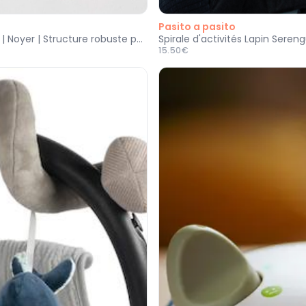
Pasito a pasito
Petite Amélie | Tricycle draisienne évolutif en bois certifié FSC | Noyer | Structure robuste pour enfant
Spirale d'activités Lapin Sereng
15.50€