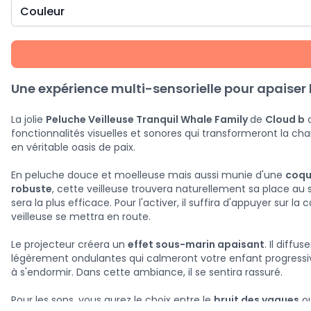
Couleur
Une expérience multi-sensorielle pour apaiser 
La jolie
Peluche Veilleuse Tranquil Whale Family
de
Cloud b
c
fonctionnalités visuelles et sonores qui transformeront la c
en véritable oasis de paix.
En peluche douce et moelleuse mais aussi munie d'une
coqu
robuste
, cette veilleuse trouvera naturellement sa place au so
sera la plus efficace. Pour l'activer, il suffira d'appuyer sur la
veilleuse se mettra en route.
Le projecteur créera un
effet sous-marin apaisant
. Il diffu
légèrement ondulantes qui calmeront votre enfant progressi
à s'endormir. Dans cette ambiance, il se sentira rassuré.
Pour les sons, vous aurez le choix entre le
bruit des vagues
o