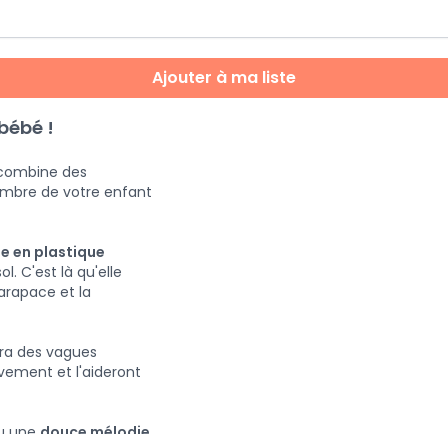
Ajouter à ma liste
bébé !
ombine des
hambre de votre enfant
e en plastique
l. C'est là qu'elle
 carapace et la
sera des vagues
vement et l'aideront
u une
douce mélodie
.