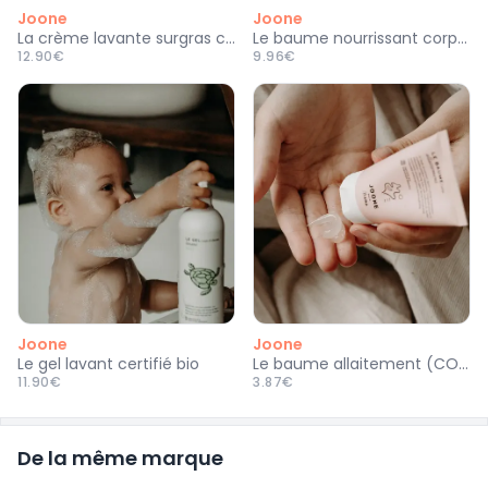
Joone
Joone
La crème lavante surgras certifiée bio
Le baume nourrissant corps (COSMOS ORGANIC)
12.90€
9.96€
Joone
Joone
Le gel lavant certifié bio
Le baume allaitement (COSMOS ORGANIC)
11.90€
3.87€
De la même marque