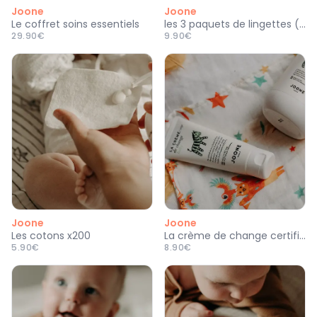
Joone
Joone
Le coffret soins essentiels
les 3 paquets de lingettes (COSMOS NATURAL)
29.90€
9.90€
Joone
Joone
Les cotons x200
La crème de change certifiée bio
5.90€
8.90€