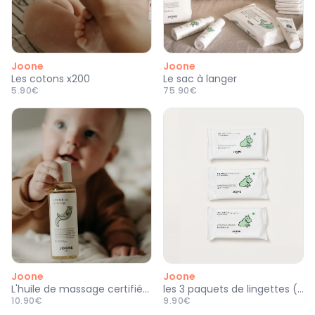
Joone
Joone
Les cotons x200
Le sac à langer
5.90€
75.90€
Joone
Joone
L'huile de massage certifiée bio
les 3 paquets de lingettes (COSMOS NATURAL)
10.90€
9.90€