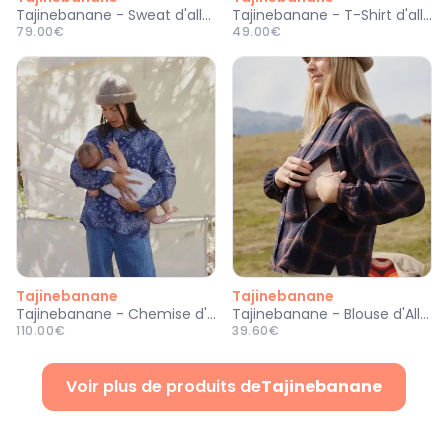
Tajinebanane - Sweat d'allaitement Mère-made
Tajinebanane - T-Shirt d'allaitement Milktamère
79.00€
49.00€
Tajinebanane
Tajinebanane
Tajinebanane - Chemise d'Allaitement Bandana
Tajinebanane - Blouse d'Allaitement Lait It Be
110.00€
39.60€
Voir plus de produits de
Tajinebanane