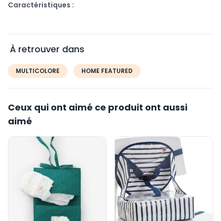
Caractéristiques :
T-shirt d'Allaitement Milktamère
Double ouverture par fermetures éclairs
Matière : 100% coton
À retrouver dans
Fabrication portugaise
Taille : M
MULTICOLORE
HOME FEATURED
Conseils d'entretien :
Laver en machine à 30°C sur l'envers
Ceux qui ont aimé ce produit ont aussi
Essorer à 800 tours/min maximum
aimé