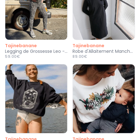
Tajinebanane
Tajinebanane
Legging de Grossesse Leo - XL/XXL
Robe d'Allaitement Manches Longues La P'allaite Noir - XS
59.00€
89.00€
Tajinebanane
Tajinebanane