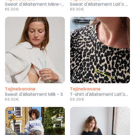
Sweat d'Allaitement Mère-made Gris - M
Sweat d'Allaitement Lait'o - M
85.00€
89.00€
Tajinebanane
Tajinebanane
Sweat d'Allaitement Milk - S
T-shirt d'Allaitement Lait'opard - XS
89.00€
55.00€