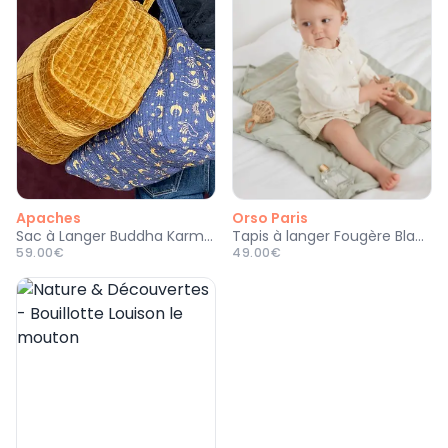
Apaches
Orso Paris
Sac à Langer Buddha Karma - Eclipse
Tapis à langer Fougère Blanc Craie
59.00€
49.00€