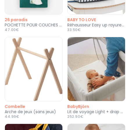
26 paradis
BABY TO LOVE
POCHETTE POUR COUCHES ET LINGETTES NYLON MATELASSÉ OISEAUX
Réhausseur Easy up rayures bleues
47.00€
33.50€
Combelle
BabyBjörn
Arche de jeux (sans jeux)
Lit de voyage Light + drap housse
44.99€
252.90€