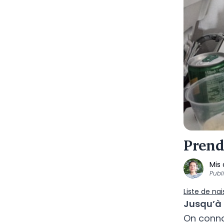
Prendr
Mis 
Publ
Liste de na
Jusqu’à 
On conna