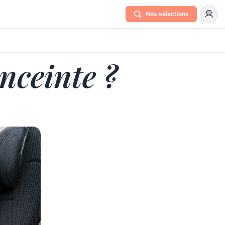
Nos sélections
nceinte ?