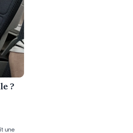
le ?
ît une