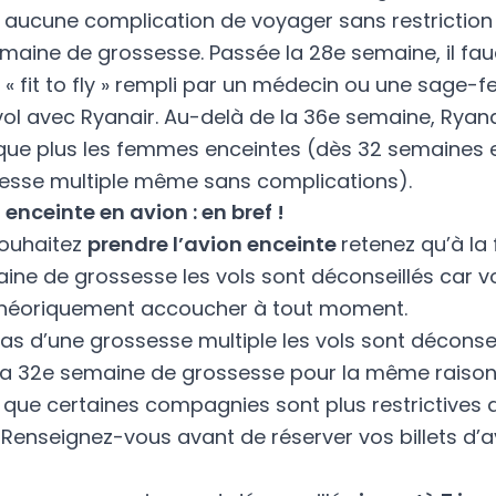
 aucune complication de voyager sans restriction
emaine de grossesse. Passée la 28e semaine, il fa
« fit to fly »
rempli par un médecin ou une sage-
vol avec Ryanair. Au-delà de la 36e semaine, Ryana
ue plus les femmes enceintes (dès 32 semaines 
esse multiple même sans complications).
enceinte en avion : en bref !
souhaitez
prendre l’avion enceinte
retenez qu’à la 
ine de grossesse les vols sont déconseillés car v
héoriquement accoucher à tout moment.
as d’une grossesse multiple les vols sont déconse
e la 32e semaine de grossesse pour la même raison
 que certaines compagnies sont plus restrictives 
 Renseignez-vous avant de réserver vos billets d’a