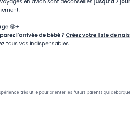
s voyages en avion sont déconseillés
jusqu’à 7 jou
hement.
age
🤩✈
parez l'arrivée de bébé ?
Créez votre liste de na
ez tous vos indispensables.
xpérience très utile pour orienter les futurs parents qui débarq