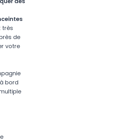
rquer des
nceintes
 très
uprès de
r votre
mpagnie
 à bord
multiple
ne