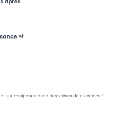
rs après
issance
et
uent sur minipouce avec des valises de questions !