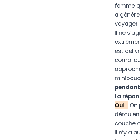
femme qu
a génére
voyager g
Il ne s’
extrêmem
est déliv
compliq
approche
minipouce
pendant 
La répon
Oui
!
On 
déroulen
couche 
Il n’y a