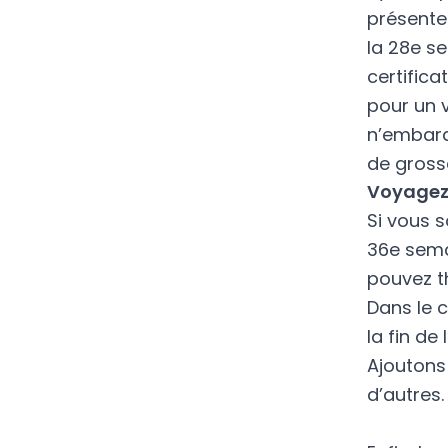
présente
la 28e s
certificat 
pour un 
n’embarq
de gross
Voyagez 
Si vous 
36e sema
pouvez t
Dans le c
la fin d
Ajoutons
d’autres.