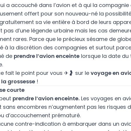
i a accouché dans l’avion et à qui la compagnie
usement offert pour son nouveau-né la possibilit
ratuitement sa vie entière à bord de leurs apparei
agit pas d’une légende urbaine mais les cas demeur
ent rares. Parce que le précieux sésame de globe
ré à la discrétion des compagnies et surtout parce 
ué de
prendre l’avion enceinte
lorsque la date du
.
 fait le point pour vous ✈🤰 sur le
voyage en avi
la grossesse
!
se courte
peut
prendre l’avion enceinte.
Les voyages en avi
t sans encombres n’augmentent pas les risques 
ou d’accouchement prématuré.
 aucune contre-indication à embarquer dans un avi