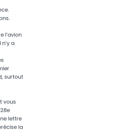
ce.
ons.
e l’avion
 n’y a
es
mier
d, surtout
et vous
a
28e
e lettre
récise la