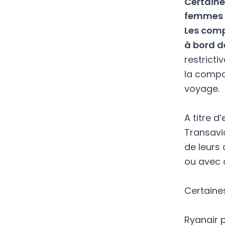
Certaine
femmes 
Les comp
à bord d
restricti
la compa
voyage.
A titre 
Transavi
de leurs 
ou avec 
Certaine
Ryanair
p