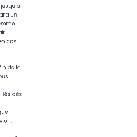
 jusqu’à
udra un
femme
ir
en cas
fin de la
ous
illés dès
.
que
vion.