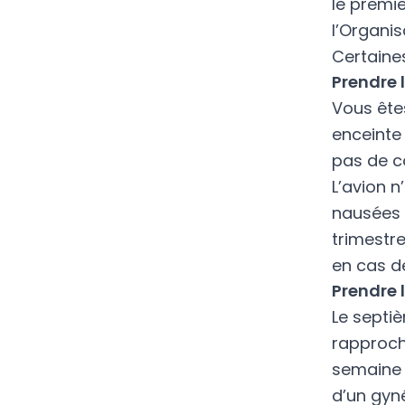
le premie
l’
Organis
Certaine
Prendre 
Vous ête
enceinte 
pas de co
L’avion 
nausées e
trimestre
en cas d
Prendre 
Le septi
rapproch
semaine 
d’un gyn