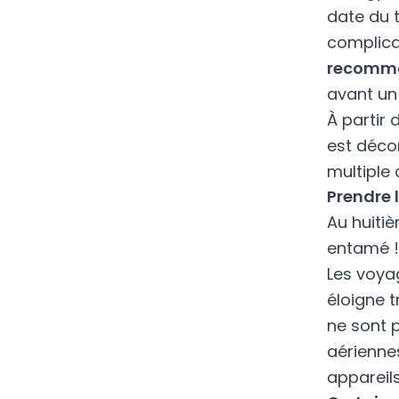
date du 
complica
recomma
avant un
À partir 
est décon
multiple 
Prendre 
Au huiti
entamé !
Les voya
éloigne 
ne sont 
aérienne
appareils