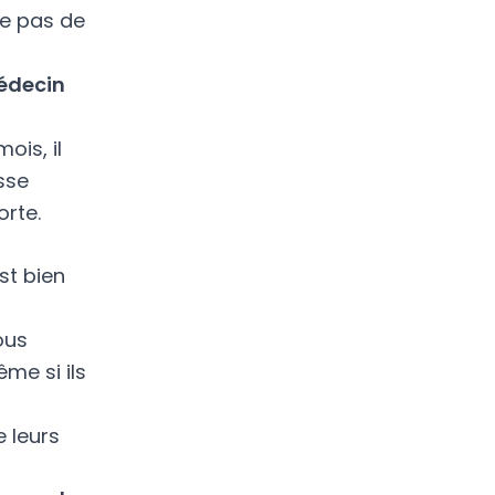
te pas de
édecin
ois, il
sse
orte.
st bien
ous
me si ils
 leurs