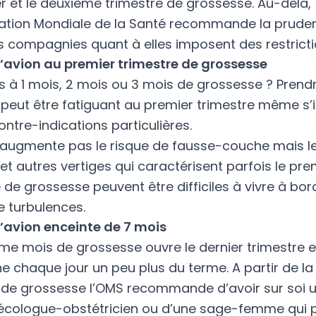
r et le deuxième trimestre de grossesse. Au-delà,
ation Mondiale de la Santé
recommande la pruden
s compagnies quant à elles imposent des restricti
l’avion au premier trimestre de grossesse
s à 1 mois, 2 mois ou 3 mois de grossesse ? Prendr
peut être fatiguant au premier trimestre même s’il
ntre-indications particulières.
n’augmente pas le risque de fausse-couche mais l
t autres vertiges qui caractérisent parfois le pre
 de grossesse peuvent être difficiles à vivre à bor
e turbulences.
l’avion enceinte de 7 mois
ème mois de grossesse ouvre le dernier trimestre 
e chaque jour un peu plus du terme. A partir de l
de grossesse l’OMS
recommande d’avoir sur soi un
écologue-obstétricien ou d’une sage-femme qui p