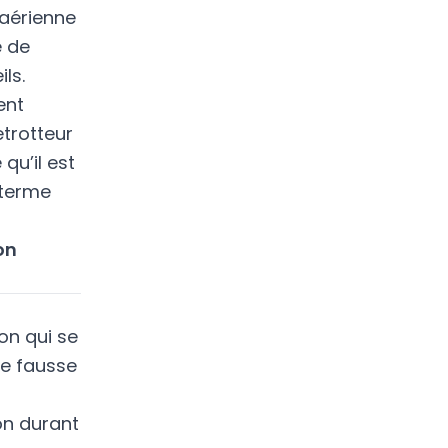
 aérienne
é de
ls.
ent
trotteur
qu’il est
 terme
on
on qui se
de fausse
on durant