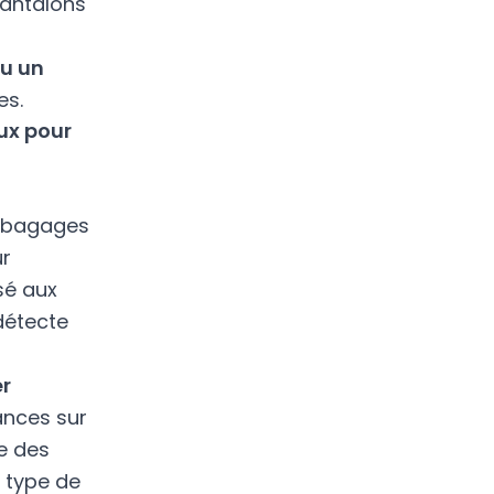
pantalons
ou un
es.
ux pour
s bagages
ur
sé aux
détecte
r
ances sur
se des
e type de