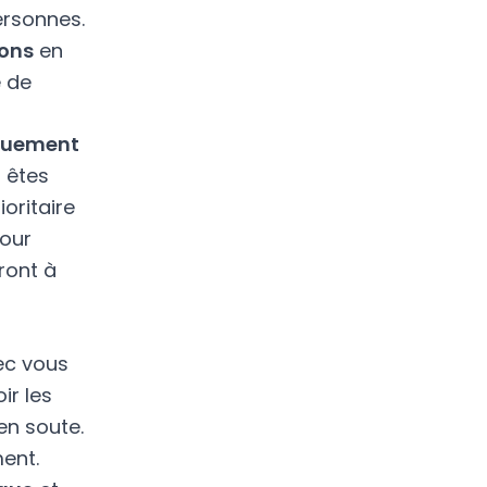
ersonnes.
ons
en
e de
rquement
 êtes
oritaire
pour
ront à
ec vous
ir les
en soute.
ment.