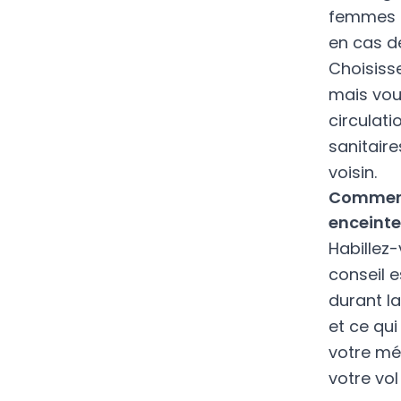
femmes e
en cas d
Choisiss
mais vou
circulat
sanitair
voisin.
Comment 
enceinte
Habillez
conseil e
durant l
et ce qu
votre m
votre vol