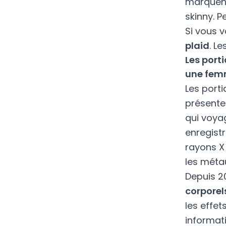
marquent 
skinny. P
Si vous v
plaid
. L
Les port
une fem
Les port
présente
qui voya
enregist
rayons X
les méta
Depuis 2
corporel
les effet
informati