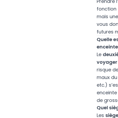
Prendre 
fonction
mais une
vous don
futures 
Quelle e
enceinte
Le
deuxi
voyager 
risque de
maux du 
etc.) s’
enceinte
de gross
Quel sièg
Les
siège