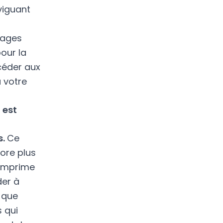
viguant
uages
our la
céder aux
 votre
 est
s.
Ce
core plus
comprime
der à
que
s qui