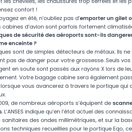
les chevilles, les chaussures trop serrées et les 
ensez confort !
oyagez en été, n’oubliez pas d’
emporter un gilet 
es cabines d’avion sont parfois fortement climatisé
iques de sécurité des aéroports sont-ils dangere
me enceinte ?
iques sont de simples détecteurs de métaux. Ils ne
nt pas de danger pour votre grossesse. Seuls vo
gent en soute sont passés aux rayons X lors de le
rement. Votre bagage cabine sera également pas
 lorsque vous avancerez à travers le portique qui 
ux.
009, de nombreux aéroports s’équipent de
scanne
s
. L’ANSES indique qu’en l’état actuel des connaiss
s sanitaires des ondes millimétriques, et sur la ba
ons techniques recueillies pour le portique Eqo, c