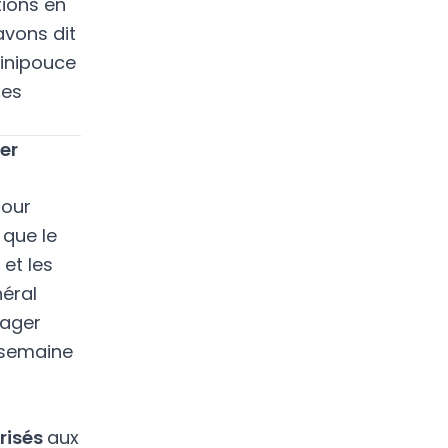
tions en
avons dit
minipouce
des
er
pour
 que le
 et les
néral
yager
e semaine
risés
aux