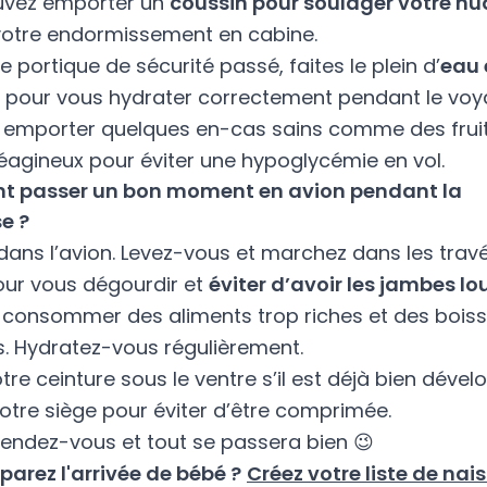
uvez emporter un
coussin pour soulager votre n
r votre endormissement en cabine.
le portique de sécurité passé, faites le plein d’
eau 
pour vous hydrater correctement pendant le voy
 emporter quelques en-cas sains comme des frui
léagineux pour éviter une hypoglycémie en vol.
 passer un bon moment en avion pendant la
e ?
 dans l’avion. Levez-vous et marchez dans les trav
pour vous dégourdir et
éviter d’avoir les jambes lo
e consommer des aliments trop riches et des bois
. Hydratez-vous régulièrement.
tre ceinture sous le ventre s’il est déjà bien dével
votre siège pour éviter d’être comprimée.
étendez-vous et tout se passera bien 😉
parez l'arrivée de bébé ?
Créez votre liste de na