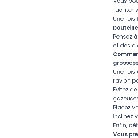
Vous po
facilite
Une fois 
bouteille
Pensez à
et des o
Comment
grossess
Une fois
l’avion 
Evitez d
gazeuses
Placez vo
inclinez 
Enfin, d
Vous pré