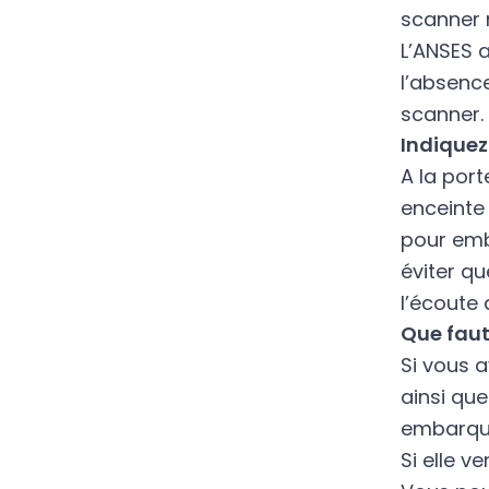
scanner 
L’ANSES 
l’absence
scanner.
Indique
A la por
enceinte
pour emb
éviter qu
l’écoute 
Que faut
Si vous 
ainsi que
embarque
Si elle v