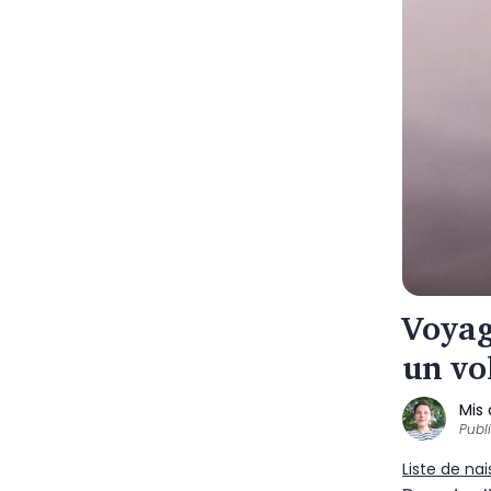
Voyag
un vo
Mis 
Publ
Liste de na