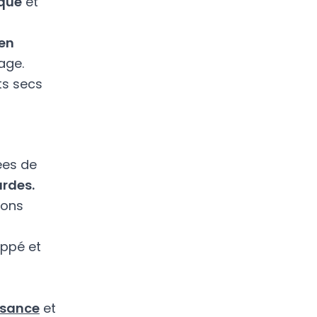
uque
et
en
age.
ts secs
ées de
urdes.
sons
oppé et
issance
et