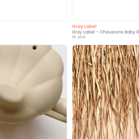
Gray Label
Gray Label - Chaussons Baby R
15.40€