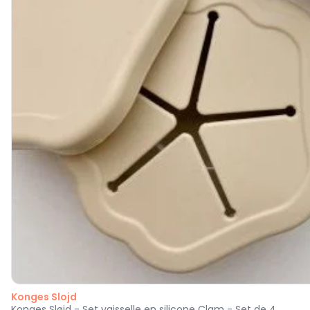
Konges Slojd
Konges Sløjd - Set vaisselle en silicone Clam - Set de 4