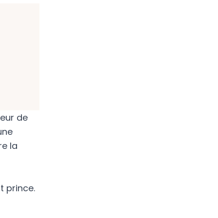
eur de
une
re la
t prince.