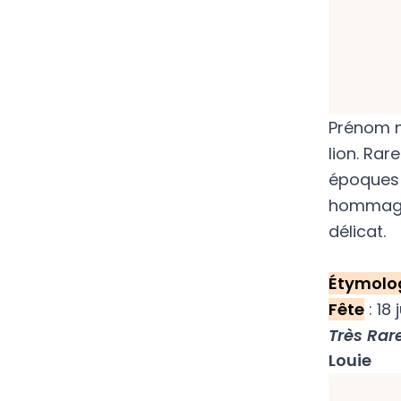
Prénom n
lion. Rar
époques 
hommage 
délicat.
Étymolo
Fête
: 18 j
Très
Rare
Louie