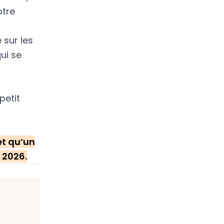
otre
 sur les
qui se
petit
 et qu’un
n 2026.