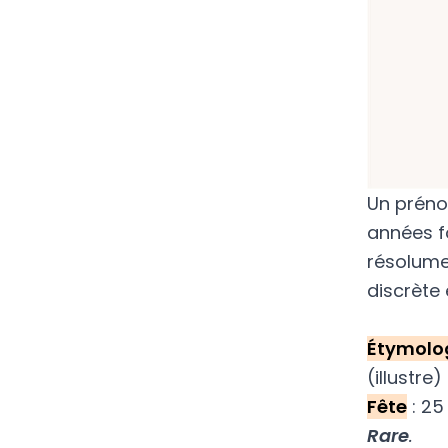
Un préno
années fo
résolume
discrète 
Étymolo
(illustre
Fête
: 25
Rare
.