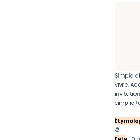
Simple e
vivre. Ad
invitatio
simplicité
Étymolo
🤴
Fête
: 9 