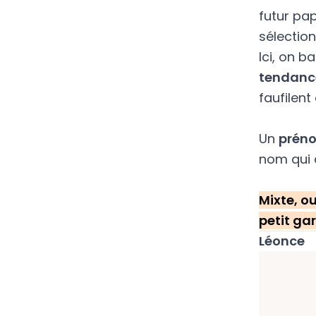
futur pap
sélection
Ici, on b
tendanc
faufilen
Un
prén
nom qui 
Mixte, ou
petit gar
Léonce