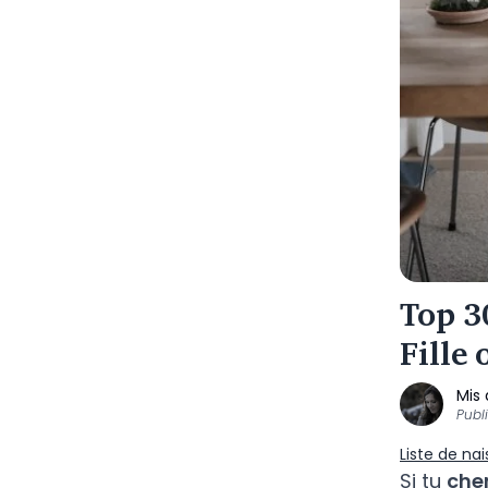
Top 3
Fille
Mis 
Publ
Liste de na
Si tu
che