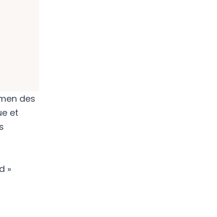
zmen des
ue et
s
d »