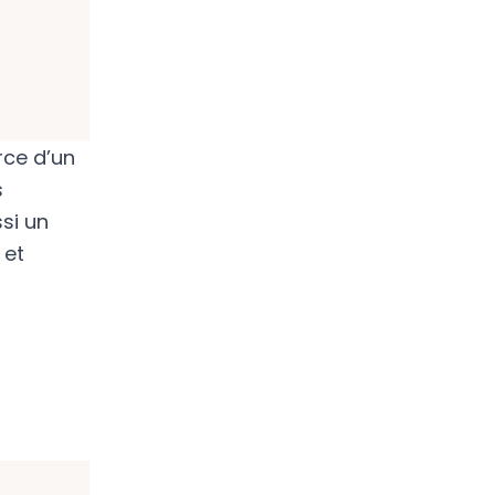
rce d’un
s
si un
 et