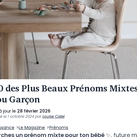
0 des Plus Beaux Prénoms Mixte
 ou Garçon
à jour le
28 février 2026
ié le
1 octobre 2024
par
Louise Catel
issance
Le Magazine
Prénoms
rches un prénom mixte pour ton bébé
✨, future 