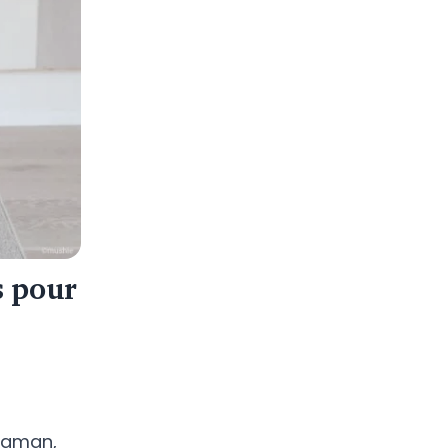
s pour
maman,