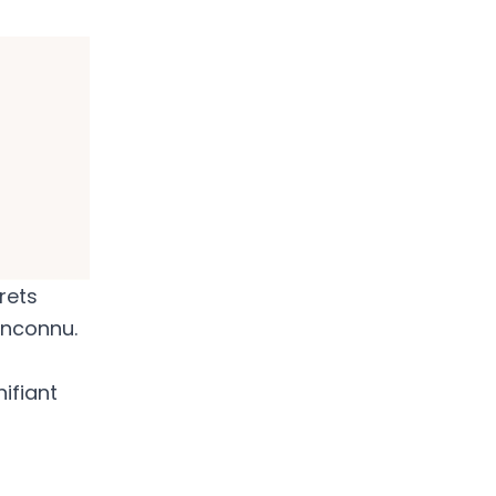
rets
’inconnu.
nifiant