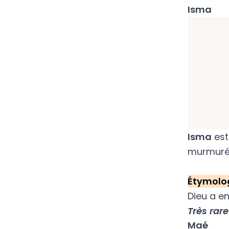
Isma
Isma
est
murmurés.
Étymolo
Dieu a e
Très rare
Maé